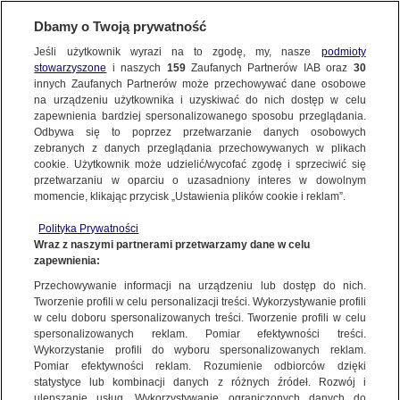
Dbamy o Twoją prywatność
Jeśli użytkownik wyrazi na to zgodę, my, nasze
podmioty
stowarzyszone
i naszych
159
Zaufanych Partnerów IAB oraz
30
innych Zaufanych Partnerów może przechowywać dane osobowe
na urządzeniu użytkownika i uzyskiwać do nich dostęp w celu
zapewnienia bardziej spersonalizowanego sposobu przeglądania.
Odbywa się to poprzez przetwarzanie danych osobowych
zebranych z danych przeglądania przechowywanych w plikach
cookie. Użytkownik może udzielić/wycofać zgodę i sprzeciwić się
przetwarzaniu w oparciu o uzasadniony interes w dowolnym
momencie, klikając przycisk „Ustawienia plików cookie i reklam”.
Polityka Prywatności
Wraz z naszymi partnerami przetwarzamy dane w celu
zapewnienia:
Przechowywanie informacji na urządzeniu lub dostęp do nich.
Tworzenie profili w celu personalizacji treści. Wykorzystywanie profili
w celu doboru spersonalizowanych treści. Tworzenie profili w celu
spersonalizowanych reklam. Pomiar efektywności treści.
Wykorzystanie profili do wyboru spersonalizowanych reklam.
Pomiar efektywności reklam. Rozumienie odbiorców dzięki
statystyce lub kombinacji danych z różnych źródeł. Rozwój i
ulepszanie usług. Wykorzystywanie ograniczonych danych do