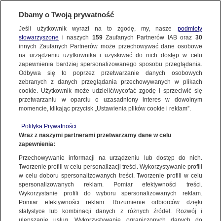
Dbamy o Twoją prywatność
Jeśli użytkownik wyrazi na to zgodę, my, nasze
podmioty
stowarzyszone
i naszych
159
Zaufanych Partnerów IAB oraz
30
innych Zaufanych Partnerów może przechowywać dane osobowe
na urządzeniu użytkownika i uzyskiwać do nich dostęp w celu
zapewnienia bardziej spersonalizowanego sposobu przeglądania.
Odbywa się to poprzez przetwarzanie danych osobowych
zebranych z danych przeglądania przechowywanych w plikach
cookie. Użytkownik może udzielić/wycofać zgodę i sprzeciwić się
przetwarzaniu w oparciu o uzasadniony interes w dowolnym
momencie, klikając przycisk „Ustawienia plików cookie i reklam”.
Polityka Prywatności
Wraz z naszymi partnerami przetwarzamy dane w celu
zapewnienia:
Przechowywanie informacji na urządzeniu lub dostęp do nich.
Tworzenie profili w celu personalizacji treści. Wykorzystywanie profili
w celu doboru spersonalizowanych treści. Tworzenie profili w celu
spersonalizowanych reklam. Pomiar efektywności treści.
Wykorzystanie profili do wyboru spersonalizowanych reklam.
Pomiar efektywności reklam. Rozumienie odbiorców dzięki
statystyce lub kombinacji danych z różnych źródeł. Rozwój i
ulepszanie usług. Wykorzystywanie ograniczonych danych do