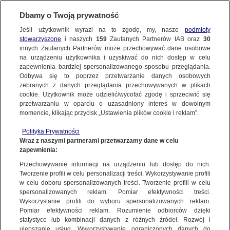
Dbamy o Twoją prywatność
Jeśli użytkownik wyrazi na to zgodę, my, nasze
podmioty
stowarzyszone
i naszych
159
Zaufanych Partnerów IAB oraz
30
innych Zaufanych Partnerów może przechowywać dane osobowe
na urządzeniu użytkownika i uzyskiwać do nich dostęp w celu
zapewnienia bardziej spersonalizowanego sposobu przeglądania.
Odbywa się to poprzez przetwarzanie danych osobowych
zebranych z danych przeglądania przechowywanych w plikach
cookie. Użytkownik może udzielić/wycofać zgodę i sprzeciwić się
przetwarzaniu w oparciu o uzasadniony interes w dowolnym
momencie, klikając przycisk „Ustawienia plików cookie i reklam”.
Polityka Prywatności
Wraz z naszymi partnerami przetwarzamy dane w celu
zapewnienia:
Przechowywanie informacji na urządzeniu lub dostęp do nich.
Tworzenie profili w celu personalizacji treści. Wykorzystywanie profili
w celu doboru spersonalizowanych treści. Tworzenie profili w celu
spersonalizowanych reklam. Pomiar efektywności treści.
Wykorzystanie profili do wyboru spersonalizowanych reklam.
Pomiar efektywności reklam. Rozumienie odbiorców dzięki
statystyce lub kombinacji danych z różnych źródeł. Rozwój i
ulepszanie usług. Wykorzystywanie ograniczonych danych do