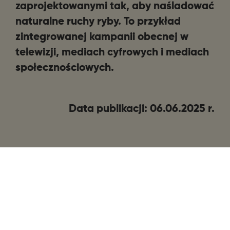
zaprojektowanymi tak, aby naśladować
naturalne ruchy ryby.
To przykład
zintegrowanej kampanii obecnej w
telewizji, mediach cyfrowych i mediach
społecznościowych.
Data publikacji: 06.06.2025 r.
SHARE